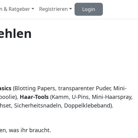
n & Ratgeber
Registrieren
Login
fehlen
asics
(Blotting Papers, transparenter Puder, Mini-
poolie),
Haar-Tools
(Kamm, U-Pins, Mini-Haarspray,
ähset, Sicherheitsnadeln, Doppelklebeband).
en, was ihr braucht.