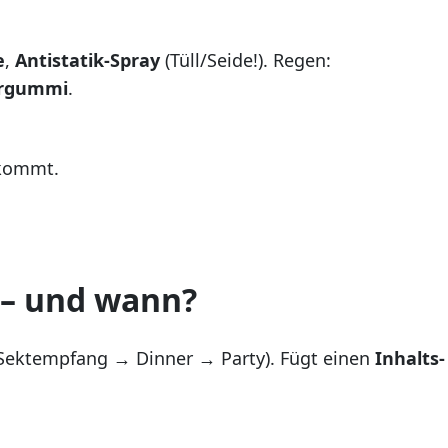
e
,
Antistatik-Spray
(Tüll/Seide!). Regen:
argummi
.
tkommt.
 – und wann?
Sektempfang → Dinner → Party). Fügt einen
Inhalts-