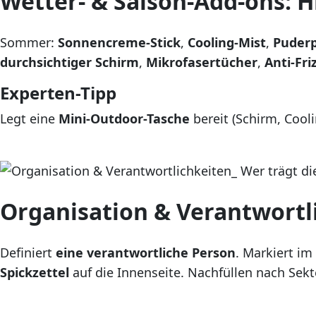
Wetter- & Saison-Add-ons: H
Sommer:
Sonnencreme-Stick
,
Cooling-Mist
,
Puderp
durchsichtiger Schirm
,
Mikrofasertücher
,
Anti-Fri
Experten-Tipp
Legt eine
Mini-Outdoor-Tasche
bereit (Schirm, Cool
Organisation & Verantwortli
Definiert
eine verantwortliche Person
. Markiert im
Spickzettel
auf die Innenseite. Nachfüllen nach Sek