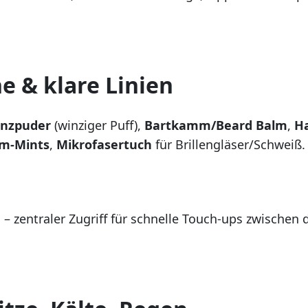
e & klare Linien
enzpuder
(winziger Puff),
Bartkamm/Beard Balm
,
Ha
m-Mints
,
Mikrofasertuch
für Brillengläser/Schweiß
n
– zentraler Zugriff für schnelle Touch-ups zwische