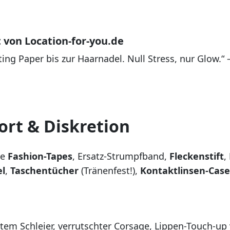
 von Location-for-you.de
ting Paper bis zur Haarnadel. Null Stress, nur Glow.“ 
ort & Diskretion
ne
Fashion-Tapes
, Ersatz-Strumpfband,
Fleckenstift
,
el
,
Taschentücher
(Tränenfest!),
Kontaktlinsen-Case
östem Schleier, verrutschter Corsage, Lippen-Touch-u