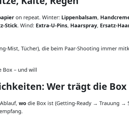
itze, Kälte, Regen
apier
on repeat. Winter:
Lippenbalsam
,
Handcrem
zz-Stick
. Wind:
Extra-U-Pins
,
Haarspray
,
Ersatz-Ha
ing-Mist, Tücher), die beim Paar-Shooting immer mi
chkeiten: Wer trägt die Box
 Ablauf,
wo
die Box ist (Getting-Ready → Trauung → 
tempfang.