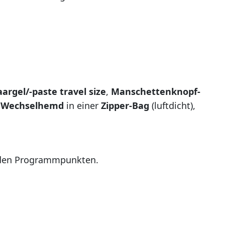
argel/-paste travel size
,
Manschettenknopf-
.
Wechselhemd
in einer
Zipper-Bag
(luftdicht),
n den Programmpunkten.