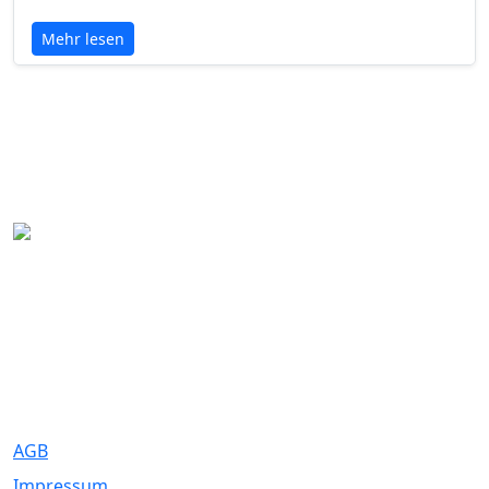
Mehr lesen
Eure Traumhochzeit beginnt hier. Wir bringen Paare mit den
besten Dienstleistern für unvergessliche Momente zusammen.
Rechtliches
AGB
Impressum