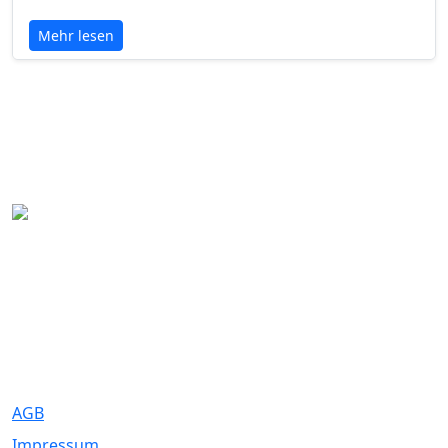
Mehr lesen
Eure Traumhochzeit beginnt hier. Wir bringen Paare mit den
besten Dienstleistern für unvergessliche Momente zusammen.
Rechtliches
AGB
Impressum