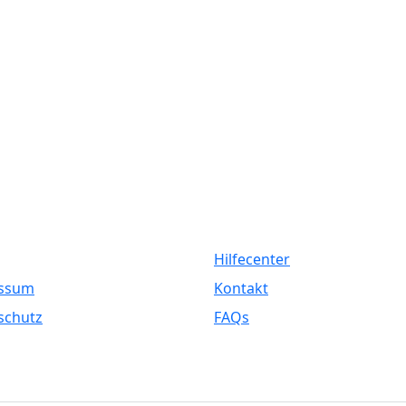
liches
Service
Hilfecenter
ssum
Kontakt
schutz
FAQs