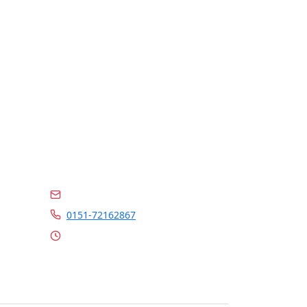
Kontakt
info@marrylin.de
0151-72162867
Mo - Fr 9:00 - 16:00 Uhr