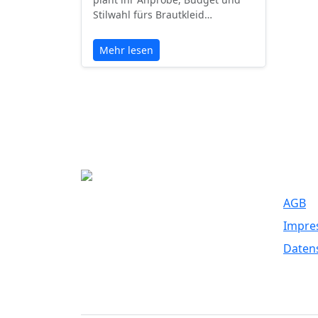
Stilwahl fürs Brautkleid…
Mehr lesen
Recht
AGB
Eure Traumhochzeit beginnt hier. Wir
Impre
bringen Paare mit den besten
Dienstleistern für unvergessliche
Daten
Momente zusammen.