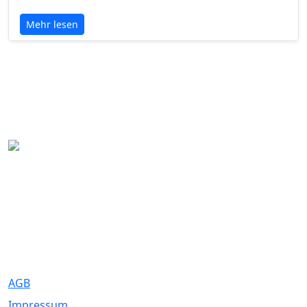
Mehr lesen
Eure Traumhochzeit beginnt hier. Wir bringen Paare mit den
besten Dienstleistern für unvergessliche Momente zusammen.
Rechtliches
AGB
Impressum