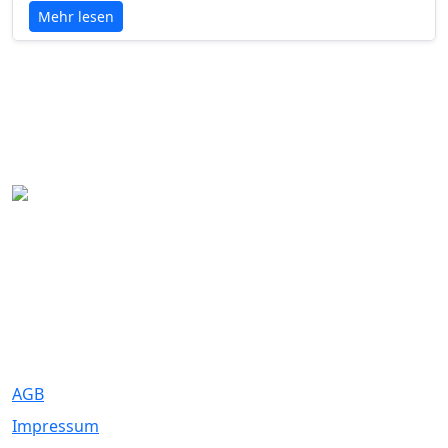
Mehr lesen
Eure Traumhochzeit beginnt hier. Wir bringen Paare mit den
besten Dienstleistern für unvergessliche Momente zusammen.
Rechtliches
AGB
Impressum