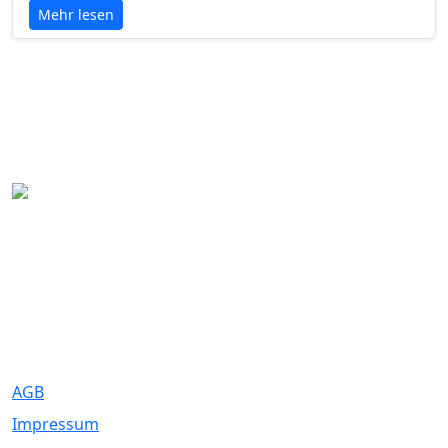
Mehr lesen
Eure Traumhochzeit beginnt hier. Wir bringen Paare mit den
besten Dienstleistern für unvergessliche Momente zusammen.
Rechtliches
AGB
Impressum