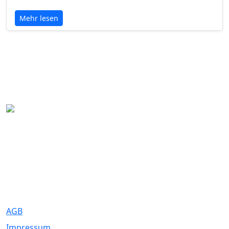
Mehr lesen
Eure Traumhochzeit beginnt hier. Wir bringen Paare mit den
besten Dienstleistern für unvergessliche Momente zusammen.
Rechtliches
AGB
Impressum