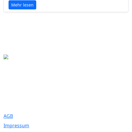
Mehr lesen
Eure Traumhochzeit beginnt hier. Wir bringen Paare mit den
besten Dienstleistern für unvergessliche Momente zusammen.
Rechtliches
AGB
Impressum