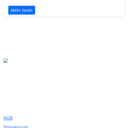
Mehr lesen
Eure Traumhochzeit beginnt hier. Wir bringen Paare mit den
besten Dienstleistern für unvergessliche Momente zusammen.
Rechtliches
AGB
Impressum