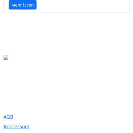
Mehr lesen
Eure Traumhochzeit beginnt hier. Wir bringen Paare mit den
besten Dienstleistern für unvergessliche Momente zusammen.
Rechtliches
AGB
Impressum