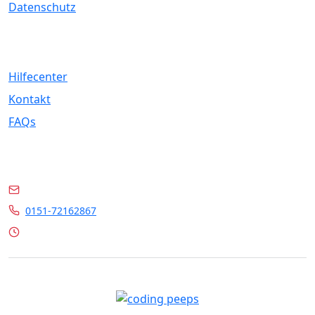
Datenschutz
Service
Hilfecenter
Kontakt
FAQs
Kontakt
info@marrylin.de
0151-72162867
Mo - Fr 9:00 - 16:00 Uhr
© 2026 Marrylin. All rights reserved.