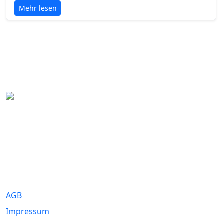
Mehr lesen
Eure Traumhochzeit beginnt hier. Wir bringen Paare mit den
besten Dienstleistern für unvergessliche Momente zusammen.
Rechtliches
AGB
Impressum