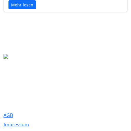
Mehr lesen
Eure Traumhochzeit beginnt hier. Wir bringen Paare mit den
besten Dienstleistern für unvergessliche Momente zusammen.
Rechtliches
AGB
Impressum