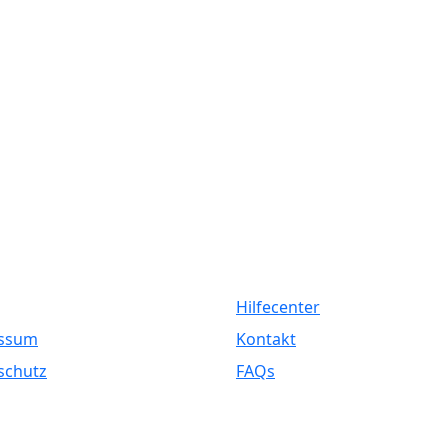
liches
Service
Hilfecenter
ssum
Kontakt
schutz
FAQs