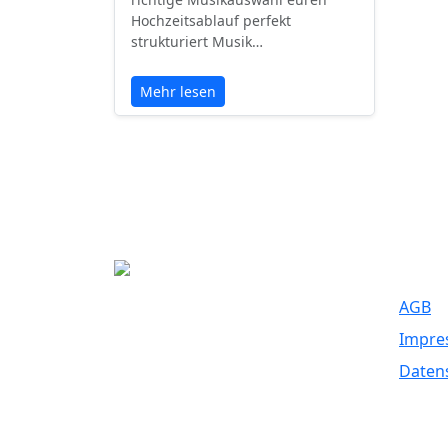
Hochzeitsablauf perfekt
strukturiert Musik…
Mehr lesen
Recht
AGB
Eure Traumhochzeit beginnt hier. Wir
Impre
bringen Paare mit den besten
Dienstleistern für unvergessliche
Daten
Momente zusammen.