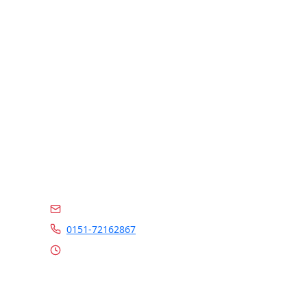
Kontakt
info@marrylin.de
0151-72162867
Mo - Fr 9:00 - 16:00 Uhr