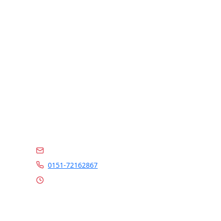
Kontakt
info@marrylin.de
0151-72162867
Mo - Fr 9:00 - 16:00 Uhr