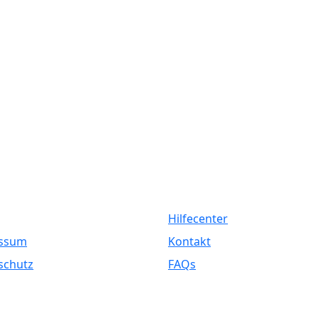
liches
Service
Hilfecenter
ssum
Kontakt
schutz
FAQs