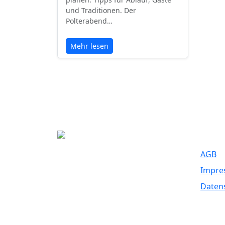
und Traditionen. Der
Polterabend…
Mehr lesen
Recht
AGB
Eure Traumhochzeit beginnt hier. Wir
Impre
bringen Paare mit den besten
Dienstleistern für unvergessliche
Daten
Momente zusammen.