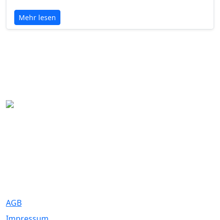
Mehr lesen
Eure Traumhochzeit beginnt hier. Wir bringen Paare mit den
besten Dienstleistern für unvergessliche Momente zusammen.
Rechtliches
AGB
Impressum