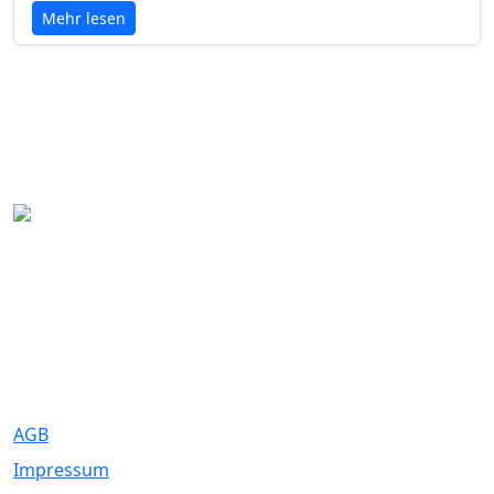
Mehr lesen
Eure Traumhochzeit beginnt hier. Wir bringen Paare mit den
besten Dienstleistern für unvergessliche Momente zusammen.
Rechtliches
AGB
Impressum