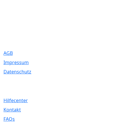
Eure Traumhochzeit beginnt hier. Wir bringen Paare mit den
besten Dienstleistern für unvergessliche Momente zusammen.
Rechtliches
AGB
Impressum
Datenschutz
Service
Hilfecenter
Kontakt
FAQs