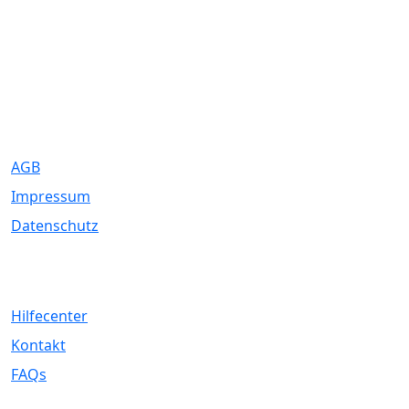
Eure Traumhochzeit beginnt hier. Wir bringen Paare mit den
besten Dienstleistern für unvergessliche Momente zusammen.
Rechtliches
AGB
Impressum
Datenschutz
Service
Hilfecenter
Kontakt
FAQs