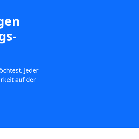
igen
gs-
chtest. Jeder
rkeit auf der