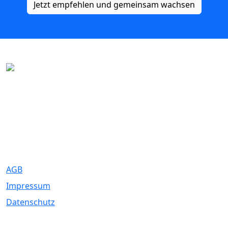
Jetzt empfehlen und gemeinsam wachsen
Eure Traumhochzeit beginnt hier. Wir bringen Paare mit den
besten Dienstleistern für unvergessliche Momente zusammen.
Rechtliches
AGB
Impressum
Datenschutz