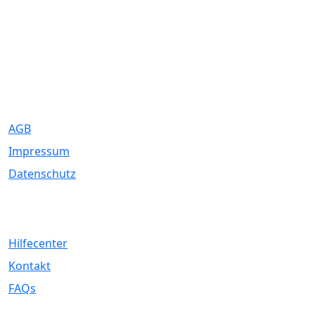
Eure Traumhochzeit beginnt hier. Wir bringen Paare mit den
besten Dienstleistern für unvergessliche Momente zusammen.
Rechtliches
AGB
Impressum
Datenschutz
Service
Hilfecenter
Kontakt
FAQs