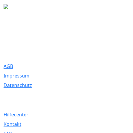
Eure Traumhochzeit beginnt hier. Wir bringen Paare mit den
besten Dienstleistern für unvergessliche Momente zusammen.
Rechtliches
AGB
Impressum
Datenschutz
Service
Hilfecenter
Kontakt