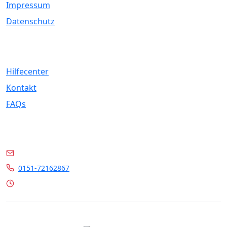
Impressum
Datenschutz
Service
Hilfecenter
Kontakt
FAQs
Kontakt
info@marrylin.de
0151-72162867
Mo - Fr 9:00 - 16:00 Uhr
© 2026 Marrylin. All rights reserved.