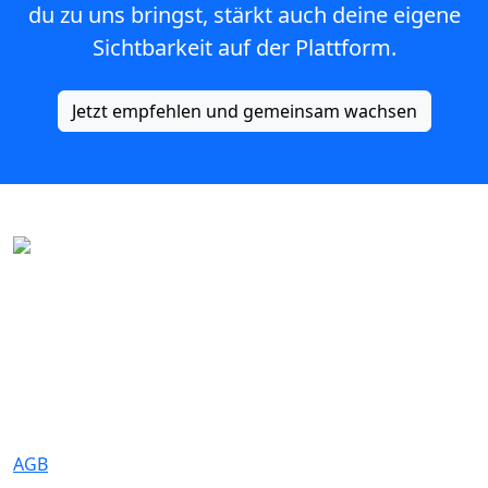
du zu uns bringst, stärkt auch deine eigene
Sichtbarkeit auf der Plattform.
Jetzt empfehlen und gemeinsam wachsen
Eure Traumhochzeit beginnt hier. Wir bringen Paare mit den
besten Dienstleistern für unvergessliche Momente zusammen.
Rechtliches
AGB