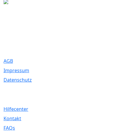
Eure Traumhochzeit beginnt hier. Wir bringen Paare mit den
besten Dienstleistern für unvergessliche Momente zusammen.
Rechtliches
AGB
Impressum
Datenschutz
Service
Hilfecenter
Kontakt
FAQs