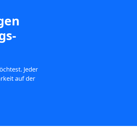
igen
gs-
chtest. Jeder
rkeit auf der