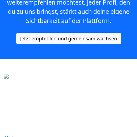
weiterempfehlen möchtest. Jeder Profi, den
du zu uns bringst, stärkt auch deine eigene
Sichtbarkeit auf der Plattform.
Jetzt empfehlen und gemeinsam wachsen
Eure Traumhochzeit beginnt hier. Wir bringen Paare mit den
besten Dienstleistern für unvergessliche Momente zusammen.
Rechtliches