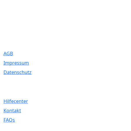
Eure Traumhochzeit beginnt hier. Wir bringen Paare mit den
besten Dienstleistern für unvergessliche Momente zusammen.
Rechtliches
AGB
Impressum
Datenschutz
Service
Hilfecenter
Kontakt
FAQs