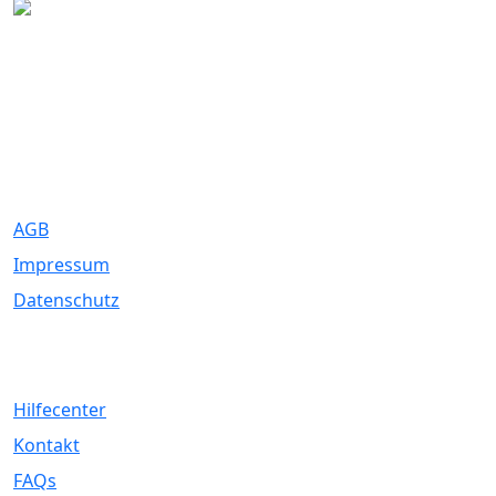
Eure Traumhochzeit beginnt hier. Wir bringen Paare mit den
besten Dienstleistern für unvergessliche Momente zusammen.
Rechtliches
AGB
Impressum
Datenschutz
Service
Hilfecenter
Kontakt
FAQs