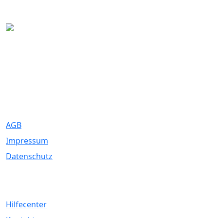
Eure Traumhochzeit beginnt hier. Wir bringen Paare mit den
besten Dienstleistern für unvergessliche Momente zusammen.
Rechtliches
AGB
Impressum
Datenschutz
Service
Hilfecenter