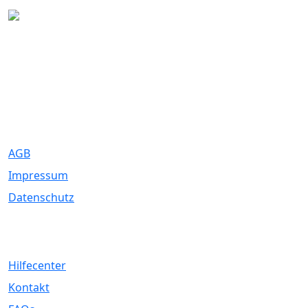
Eure Traumhochzeit beginnt hier. Wir bringen Paare mit den
besten Dienstleistern für unvergessliche Momente zusammen.
Rechtliches
AGB
Impressum
Datenschutz
Service
Hilfecenter
Kontakt