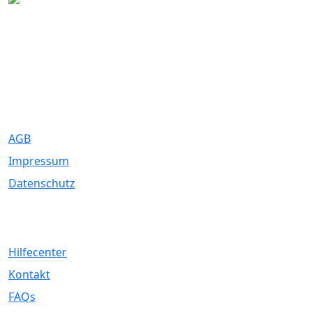
Eure Traumhochzeit beginnt hier. Wir bringen Paare mit den
besten Dienstleistern für unvergessliche Momente zusammen.
Rechtliches
AGB
Impressum
Datenschutz
Service
Hilfecenter
Kontakt
FAQs