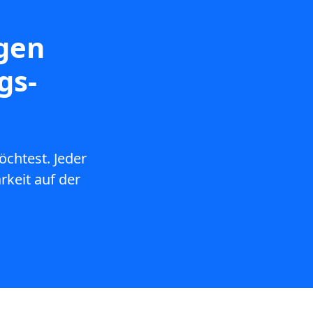
igen
gs-
chtest. Jeder
rkeit auf der