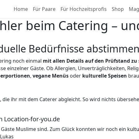
Home
Für Paare
Für Hochzeitsprofis
Shop
Mag
ler beim Catering – und
viduelle Bedürfnisse abstimme
tering noch einmal
mit allen Details auf den Prüfstand zu 
 einzelner Gäste. Ob Allergien, Unverträglichkeiten, Rel
erportionen
,
vegane Menüs
oder
kulturelle Speisen
brauc
 die ihr mit dem Caterer abgleicht. So wird nichts übersehe
 Location-for-you.de
wei Gäste Muslime sind. Zum Glück konnten wir noch ein kult
 Lukas